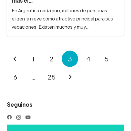
más el…
En Argentina cada año, millones de personas
eligen la nieve como atractivo principal para sus
vacaciones. Existen muchos y muy…
1
2
3
4
5
6
…
25
Seguinos