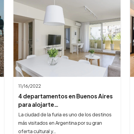
11/15/2022
4 alojamientos en Bariloche para
este verano…
La temporada 2023 nos invita a recorrer la
Patagonia Argentina de la mejor manera, y
como expertos en hotelería queremos…