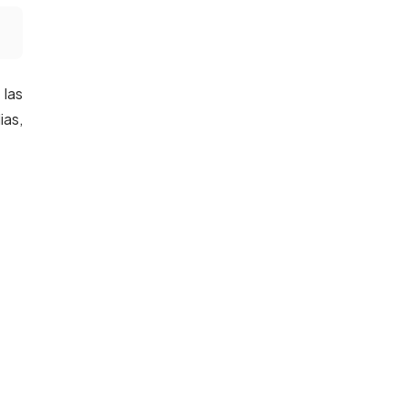
 las
ias,