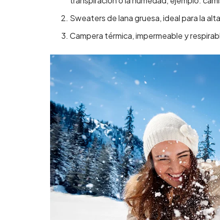
transpiración o la humedad, ejemplo:
cami
Sweaters
de lana gruesa, ideal para la al
C
ampera
térmica, impermeable y respirab