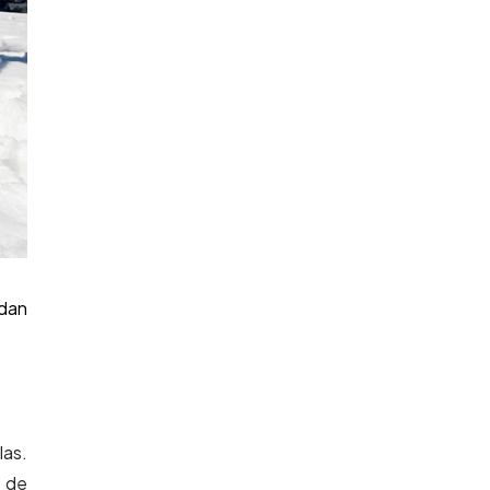
rdan
las.
o de