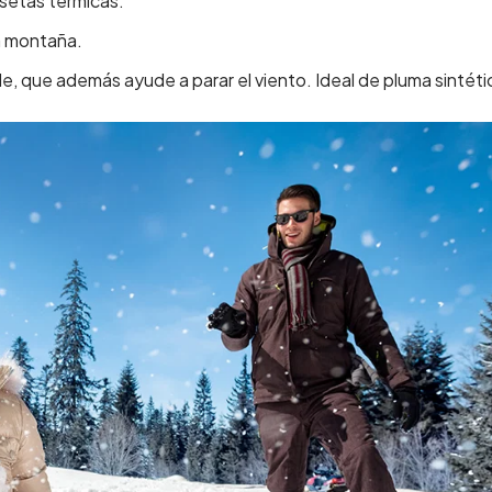
setas térmicas
.
ta montaña.
le,
que además ayude a parar el viento.
Ideal de pluma sintéti