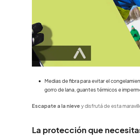
Medias
de fibra para evitar el congelamien
g
orro
de lana, g
uantes
térmicos e imperm
Escapate a la nieve
y disfrutá de esta maravil
La protección que necesitas