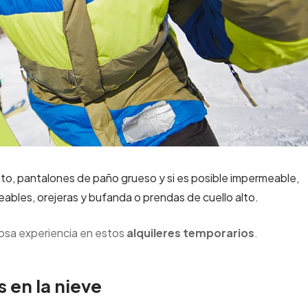
to, p
antalones
de paño grueso y si es posible impermeable,
eables, o
rejeras
y b
ufanda
o prendas de cuello alto.
losa experiencia en estos
alquileres temporarios
.
 en la nieve