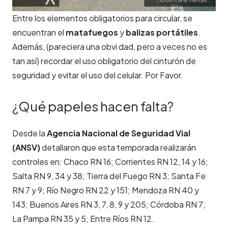
Entre los elementos obligatorios para circular, se
encuentran el
matafuegos
y
balizas portátiles
.
Además, (pareciera una obvi dad, pero a veces no es
tan así) recordar el uso obligatorio del cinturón de
seguridad y evitar el uso del celular. Por Favor.
¿Qué papeles hacen falta?
Desde la
Agencia Nacional de Seguridad Vial
(ANSV)
detallaron que esta temporada realizarán
controles en: Chaco RN 16; Corrientes RN 12, 14 y 16;
Salta RN 9, 34 y 38; Tierra del Fuego RN 3; Santa Fe
RN 7 y 9; Río Negro RN 22 y 151; Mendoza RN 40 y
143; Buenos Aires RN 3, 7, 8, 9 y 205; Córdoba RN 7;
La Pampa RN 35 y 5; Entre Ríos RN 12.