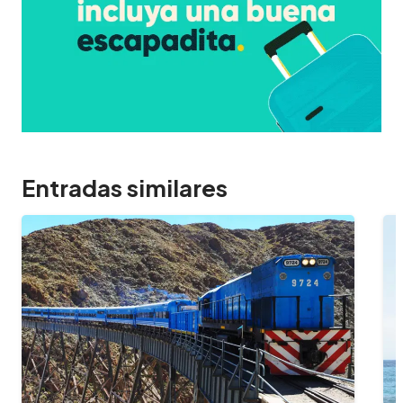
Entradas similares