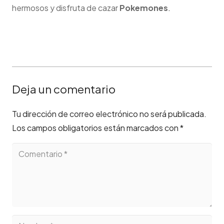
hermosos y disfruta de cazar
Pokemones
.
Deja un comentario
Tu dirección de correo electrónico no será publicada.
Los campos obligatorios están marcados con
*