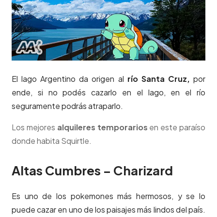
El lago Argentino da origen al
río Santa Cruz,
por
ende, si no podés cazarlo en el lago, en el río
seguramente podrás atraparlo.
Los mejores
alquileres temporarios
en este paraíso
donde habita Squirtle.
Altas Cumbres – Charizard
Es uno de los pokemones más hermosos, y se lo
puede cazar en uno de los paisajes más lindos del país.