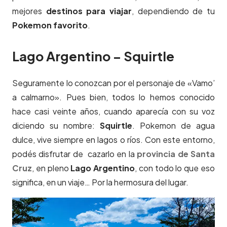
mejores
destinos para viajar
, dependiendo de tu
Pokemon favorito
.
Lago Argentino – Squirtle
Seguramente lo conozcan por el personaje de «Vamo’
a calmarno». Pues bien, todos lo hemos conocido
hace casi veinte años, cuando aparecía con su voz
diciendo su nombre:
Squirtle
. Pokemon de agua
dulce, vive siempre en lagos o ríos. Con este entorno,
podés disfrutar de cazarlo en la
provincia de Santa
Cruz
, en pleno
Lago Argentino
, con todo lo que eso
significa, en un viaje… Por la hermosura del lugar.