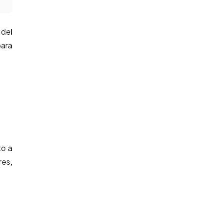
 del
para
nto a
res,