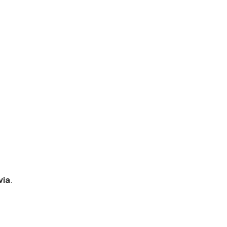
via
.