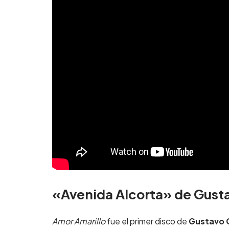
«Avenida Alcorta» de Gusta
Amor Amarillo
fue el primer disco de
Gustavo 