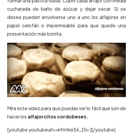
formar una pastita fluída. Cubrir cada alfajor con media
cucharada de baño de azúcar y dejar secar. Si se
desea pueden envolverse uno a uno los alfajores en
papel celofán o impermeable para que quede una
presentación más bonita.
Mira este video para que puedas ver lo fácil que son de
hacer los
alfajorcitos cordobeses.
[youtube youtubeurl=»kfmtk656_DI» ][/youtube]