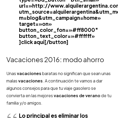
url=»http://www.alquilerargentina.co
utm_source=alquilerargentina&utm_m
m=blog&utm_campaign=home»
target=»on»
button_color_fon=»#ff8000″
button_text_color=»#ffffff»
]click aquí[/button]
Vacaciones 2016: modo ahorro
Unas
vacaciones
baratas no significan que sean unas
malas
vacaciones
. A continuación te vamos a dar
algunos consejos para que tu viaje gasolero se
convierta en las mejores
vacaciones de verano
de tu
familia y/o amigos.
Lo principal es eliminar los