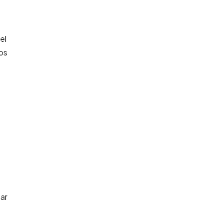
el
os
zar