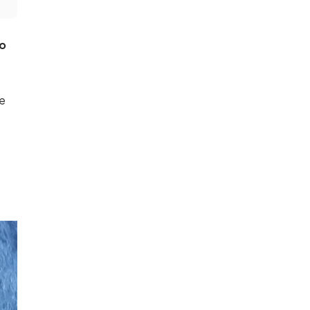
to
ve