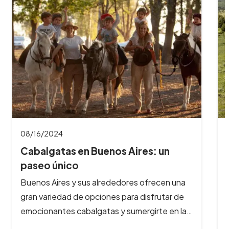
08/16/2024
Cabalgatas en Bariloche: aventuras
a caballo…
 una
¿Te imaginas galopar por paisajes de ensueño,
r de
rodeado de montañas nevadas, lagos
en la…
cristalinos y bosques milenarios? En Bariloche,
la aventura…