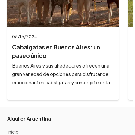
08/16/2024
Cabalgatas en Bariloche: aventuras
a caballo…
¿Te imaginas galopar por paisajes de ensueño,
rodeado de montañas nevadas, lagos
cristalinos y bosques milenarios? En Bariloche,
la aventura…
Alquiler Argentina
Inicio