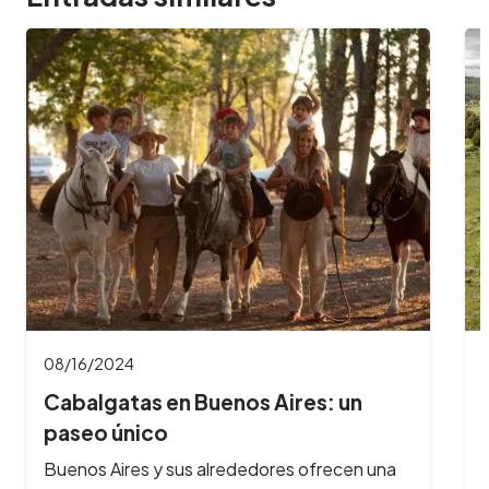
08/16/2024
Cabalgatas en Bariloche: aventuras
a caballo…
 una
¿Te imaginas galopar por paisajes de ensueño,