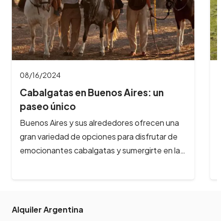
08/16/2024
Cabalgatas en Bariloche: aventuras
a caballo…
¿Te imaginas galopar por paisajes de ensueño,
rodeado de montañas nevadas, lagos
cristalinos y bosques milenarios? En Bariloche,
la aventura…
Alquiler Argentina