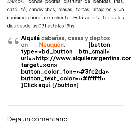
Bambi»
, donde podrás disfrutar de bebidas frías,
café, té, sandwiches, masas, tortas, alfajores y un
riquísimo chocolate caliente. Está abierta todos los
días desde las 09 hasta las 19hs.
Alquilá
cabañas, casas y deptos
en
Neuquén
.
[button
type=»bd_button btn_small»
url=»http://www.alquilerargentina
target=»on»
button_color_fon=»#3fc2da»
button_text_color=»#ffffff»
]Click aquí.[/button]
Deja un comentario