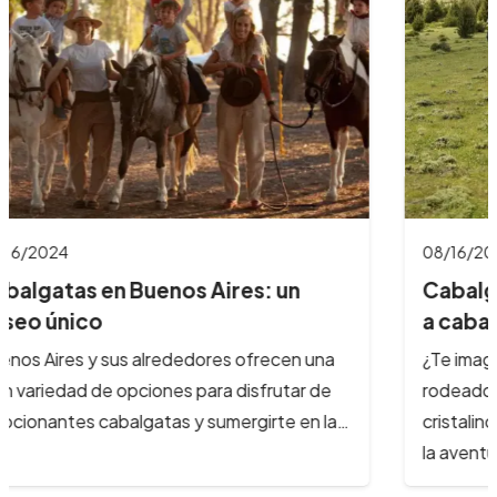
08/16/2024
Cabalgatas en Bariloche: aventuras
a caballo…
¿Te imaginas galopar por paisajes de ensueño,
rodeado de montañas nevadas, lagos
cristalinos y bosques milenarios? En Bariloche,
la aventura…