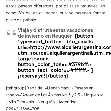
estos paseos diferentes, por paisajes naturales, en
compañía de estos perros que ya parecen formar
parte del paisaje.
Viajá y disfrutá estas vacaciones
de invierno en Neuquén
[button
type=»bd_button btn_small»
url=»http://www.alquilerargentina.c
utm_source=alquilerargentina&utm_
target=»on»
button_color_fon=»#379bff»
button_text_color=»#ffffff» ]
¡reservá ya![/button]
[tabgroup] [tab title=»Llienan Mapu – Paseos en
trineos»]Arroyo de Las Ánimas Km 3 y 7.5 – Moquehue
– Villa Pehuenia – Neuquén – Argentina
02942-15664705