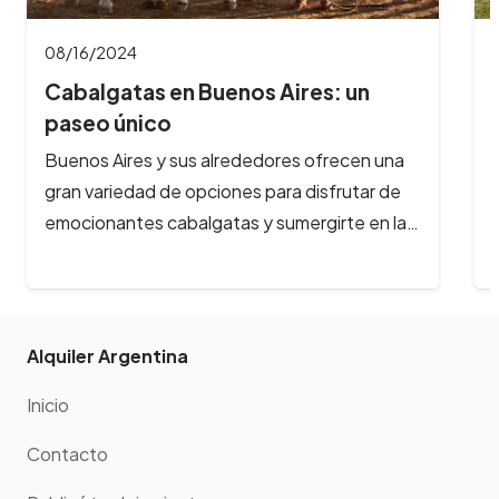
08/16/2024
Cabalgatas en Bariloche: aventuras
a caballo…
¿Te imaginas galopar por paisajes de ensueño,
rodeado de montañas nevadas, lagos
cristalinos y bosques milenarios? En Bariloche,
la aventura…
Alquiler Argentina
Inicio
Contacto