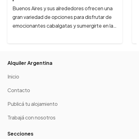
¿Te imaginas galopar por paisajes de ensueño,
rodeado de montañas nevadas, lagos
cristalinos y bosques milenarios? En Bariloche,
la aventura…
Alquiler Argentina
Inicio
Contacto
Publicá tu alojamiento
Trabajá con nosotros
Secciones