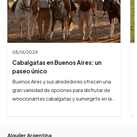
08/16/2024
Cabalgatas en Bariloche: aventuras
a caballo…
¿Te imaginas galopar por paisajes de ensueño,
rodeado de montañas nevadas, lagos
cristalinos y bosques milenarios? En Bariloche,
la aventura…
Alquiler Argentina