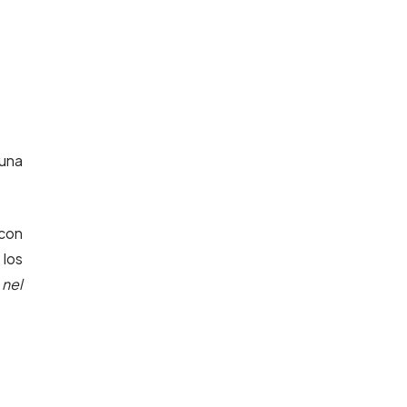
 una
con
 los
 nel