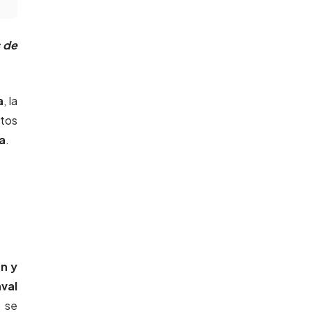
 de
a
, la
stos
a
.
n y
val
o se