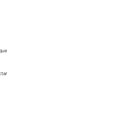
 que
ctar