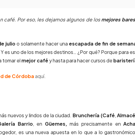
en café. Por eso, les dejamos algunos de los
mejores bares
e julio
o solamente hacer una
escapada de fin de seman
. Y es uno de los mejores destinos… ¿Por qué? Porque para e
a tomar el
mejor café
y hasta para hacer cursos de
baristerí
ad de Córdoba
aquí.
ás nuevos y lindos de la ciudad.
Brunchería (Café
,
Almacé
Galería Barrio
, en
Güemes,
más precisamente en
Acha
acogedor, es una nueva apuesta en lo que a lo gastronómic