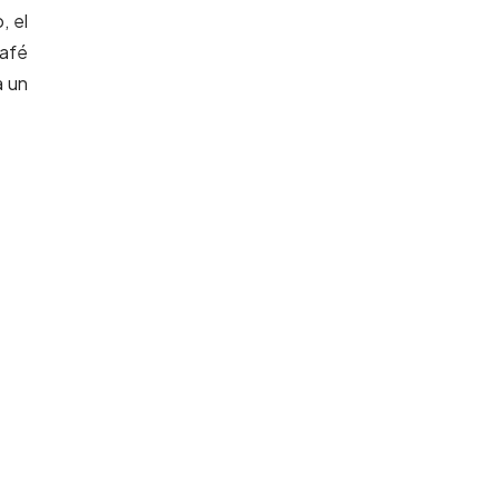
, el
café
a un