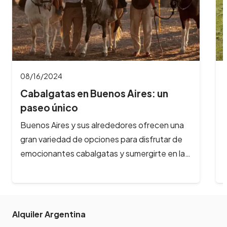
08/16/2024
 un
Cabalgatas en Bariloche: aventur
a caballo…
ecen una
¿Te imaginas galopar por paisajes de ensu
utar de
rodeado de montañas nevadas, lagos
te en la…
cristalinos y bosques milenarios? En Barilo
la aventura…
Alquiler Argentina