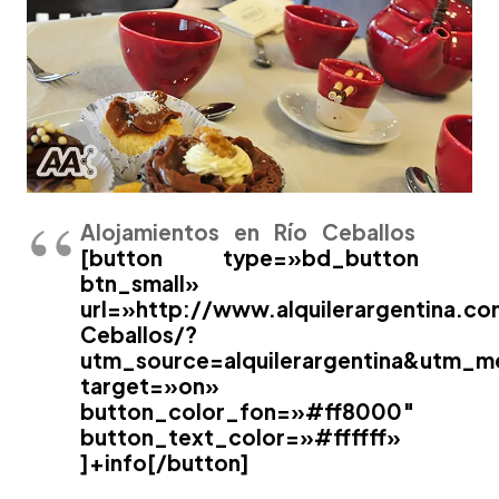
Alojamientos en Río Ceballos
[button type=»bd_button
btn_small»
url=»http://www.alquilerargentina.c
Ceballos/?
utm_source=alquilerargentina&utm_
target=»on»
button_color_fon=»#ff8000″
button_text_color=»#ffffff»
]+info[/button]