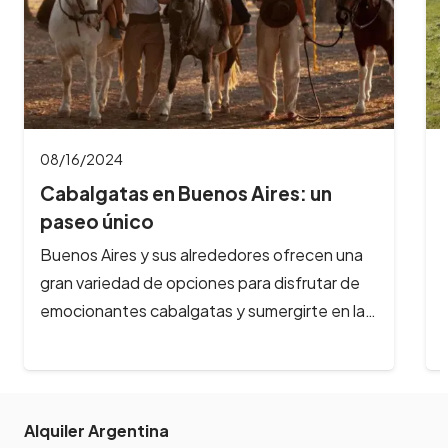
08/16/2024
Cabalgatas en Bariloche: aventuras
a caballo…
¿Te imaginas galopar por paisajes de ensueño,
rodeado de montañas nevadas, lagos
cristalinos y bosques milenarios? En Bariloche,
la aventura…
Alquiler Argentina