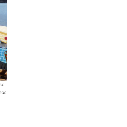
 se
emos