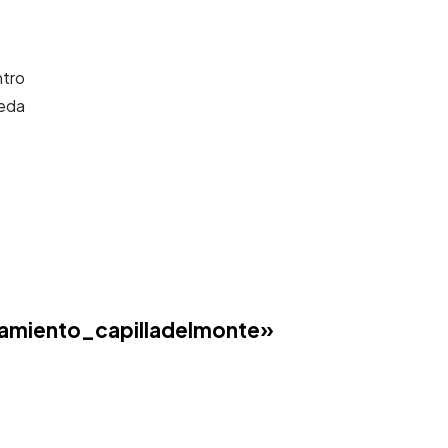
ntro
reda
amiento_capilladelmonte»