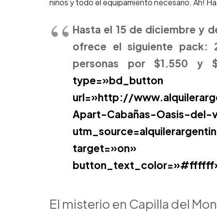
niños y todo el equipamiento necesario. Ah! Ha
Hasta el 15 de diciembre
y d
ofrece el siguiente pack:
personas por $1.550 y
$1
type=»bd_b
url=»http://www.alquilerar
Apart-Cabañas-Oasis-del-va
utm_source=alquilerargen
target=»on» but
button_text_color=»#ffffff
El misterio en Capilla del Mo