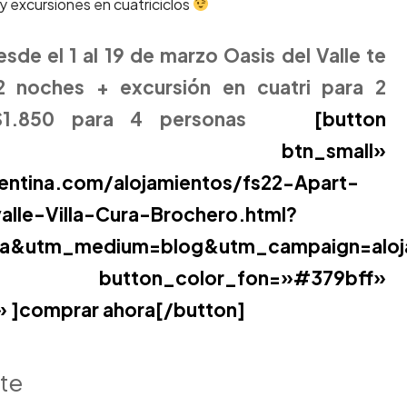
y excursiones en cuatriciclos
esde el 1 al 19 de marzo Oasis del Valle te
2 noches + excursión en cuatri para 2
.850 para 4 personas
[button
utton btn_small»
gentina.com/alojamientos/fs22-Apart-
lle-Villa-Cura-Brochero.html?
tina&utm_medium=blog&utm_campaign=aloj
ton_color_fon=»#379bff»
» ]comprar ahora[/button]
nte