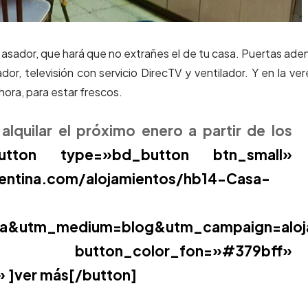
sador, que hará que no extrañes el de tu casa. Puertas ade
dor, televisión con servicio DirecTV y ventilador. Y en la ve
ora, para estar frescos.
lquilar el próximo enero a partir de los
ype=»bd_button btn_small»
gentina.com/alojamientos/hb14-Casa-
ina&utm_medium=blog&utm_campaign=aloj
ton_color_fon=»#379bff»
» ]ver más[/button]