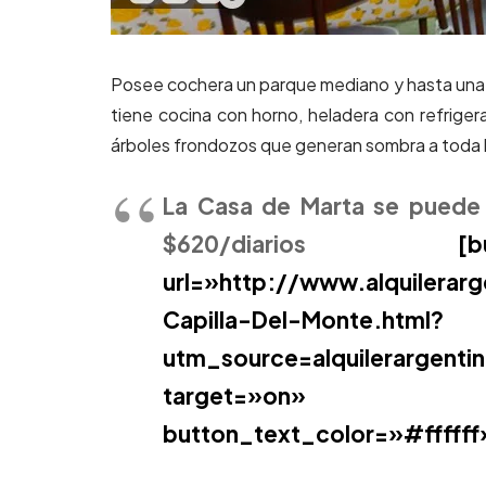
Posee cochera un parque mediano y hasta una a
tiene cocina con horno, heladera con refrigera
árboles frondozos que generan sombra a toda h
La Casa de Marta se puede a
$620/diarios
[button t
url=»http://www.alquilerar
Capilla-Del-Monte.html?
utm_source=alquilerargent
target=»on» but
button_text_color=»#ffffff