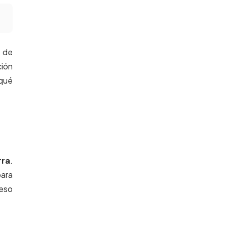
s de
ción
 qué
rra
.
ara
 eso