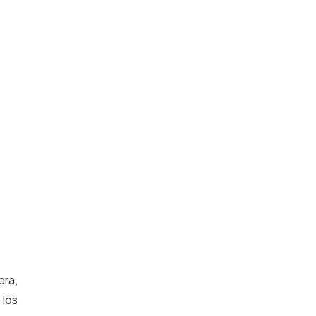
era,
 los