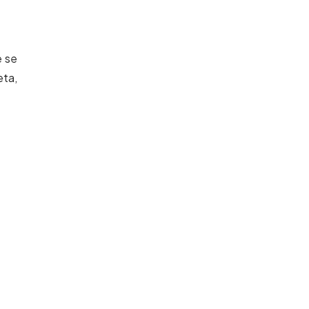
 se
eta,