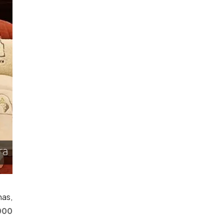
as,
000