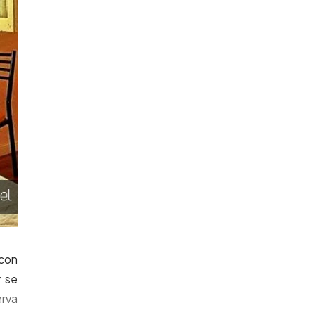
 con
y se
erva