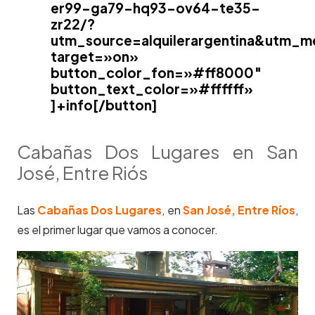
er99-ga79-hq93-ov64-te35-
zr22/?
utm_source=alquilerargentina&utm_m
target=»on»
button_color_fon=»#ff8000″
button_text_color=»#ffffff»
]+info[/button]
Cabañas Dos Lugares en San
José, Entre Riós
Las
Cabañas Dos Lugares
, en
San José, Entre Ríos
,
es el primer lugar que vamos a conocer.