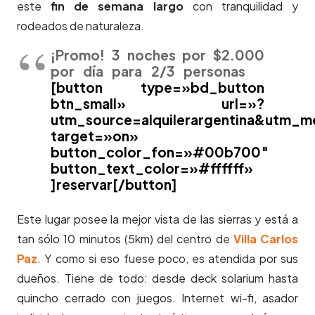
este
fin de semana largo
con tranquilidad y
rodeados de naturaleza.
¡Promo! 3 noches por $2.000
por día para 2/3 personas
[button type=»bd_button
btn_small» url=»?
utm_source=alquilerargentina&utm_m
target=»on»
button_color_fon=»#00b700″
button_text_color=»#ffffff»
]reservar[/button]
Este lugar posee la mejor vista de las sierras y está a
tan sólo 10 minutos (5km) del centro de
Villa Carlos
Paz
. Y como si eso fuese poco, es atendida por sus
dueños. Tiene de todo: desde deck solarium hasta
quincho cerrado con juegos. Internet wi-fi, asador