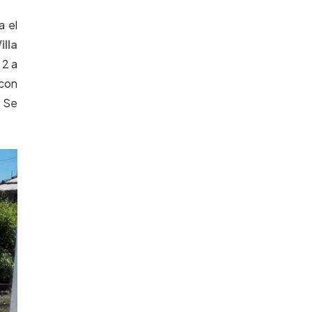
a el
illa
 2 a
 con
. Se