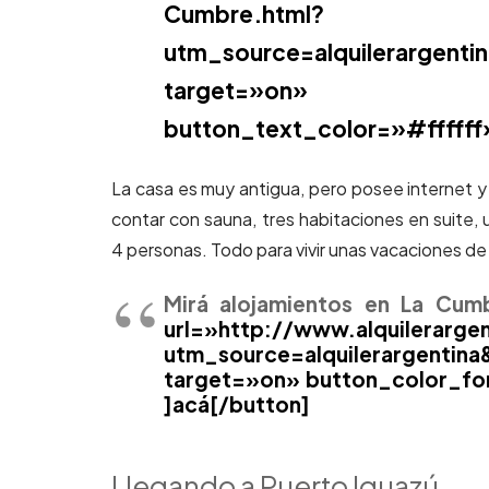
Cumbre.html?
utm_source=alquilerargen
target=»on» but
button_text_color=»#ffffff»
La casa es muy antigua, pero posee internet y
contar con sauna, tres habitaciones en suite,
4 personas. Todo para vivir unas vacaciones d
Mirá alojamientos en La Cum
url=»http://www.alquilerarg
utm_source=alquilerargenti
target=»on» button_color_fo
]acá[/button]
Llegando a Puerto Iguazú