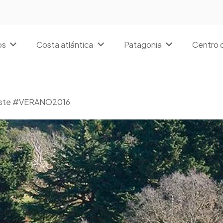
os
Costa atlántica
Patagonia
Centro d
r este #VERANO2016