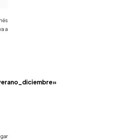
nés
va a
verano_diciembre»
ugar