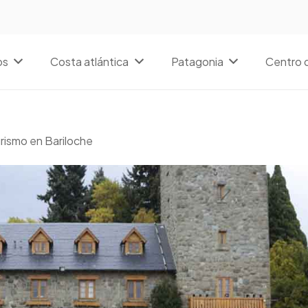
os
Costa atlántica
Patagonia
Centro d
urismo en Bariloche