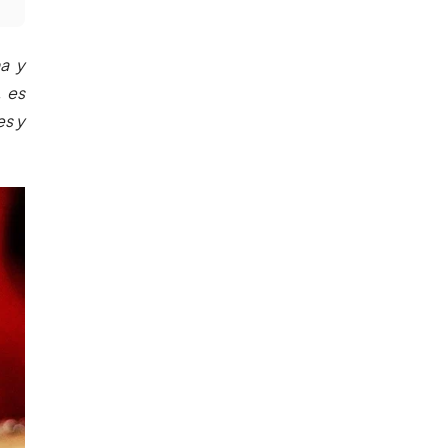
na y
, es
es y