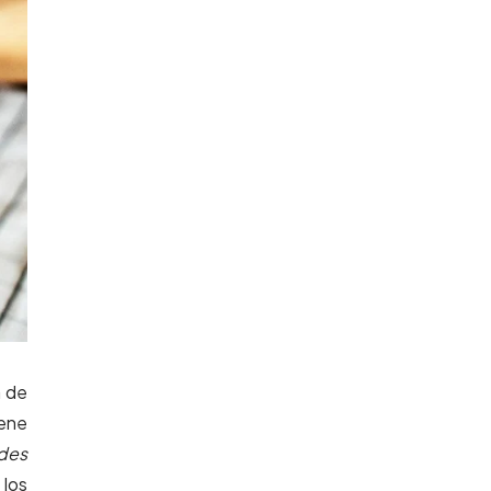
a de
iene
ndes
 los