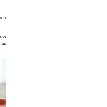
todo
aron
stas