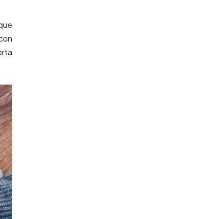
 que
 con
erta