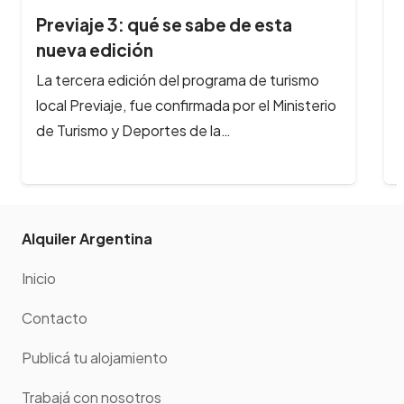
ta
Se viene el Festival gastronómico
Peperina en…
turismo
En Semana Santa, llega a Alta Gracia el
Ministerio
Festival Gastronómicomás importante del
interior del país. Del 14 al 16 de…
Alquiler Argentina
Inicio
Contacto
Publicá tu alojamiento
Trabajá con nosotros