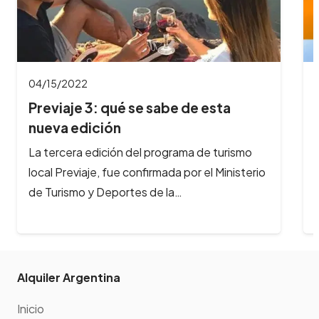
04/04/2022
abe de esta
Se viene el Festival gast
Peperina en…
ograma de turismo
En Semana Santa, llega a Alta Gr
ada por el Ministerio
Festival Gastronómicomás impo
 la…
interior del país. Del 14 al 16 de…
Alquiler Argentina
Inicio