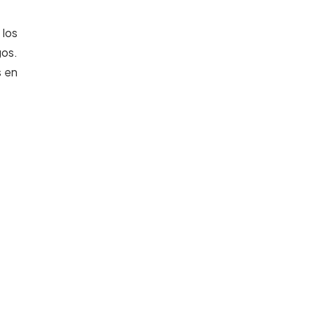
 los
gos.
s en