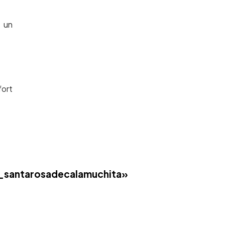
e un
fort
santarosadecalamuchita»