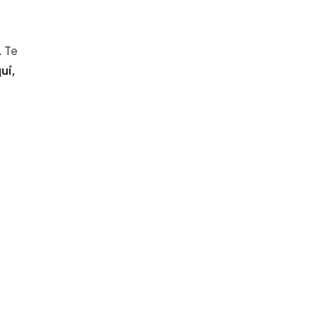
.
Te
uí,