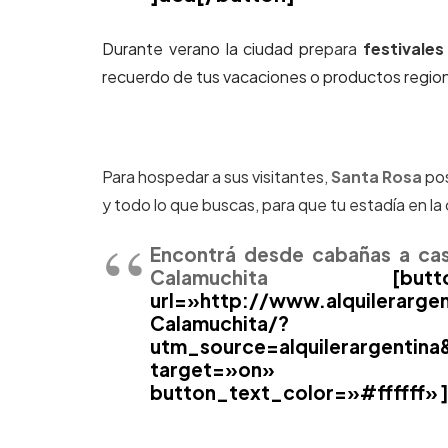
Durante verano la ciudad pre
para
festivales
recuerdo de tus vacaciones o productos regional
Para hospedar a sus visitantes,
Santa Rosa
pos
y todo lo que buscas, para que tu estadía en la 
Encontrá desde cabañas a cas
Calamuchita
[button ty
url=»http://www.alquilerarg
Calamuchita/?
utm_source=alquilerargenti
target=»on» but
button_text_color=»#ffffff» ]