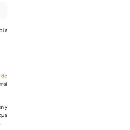
ante
 de
eral
ón y
 que
.