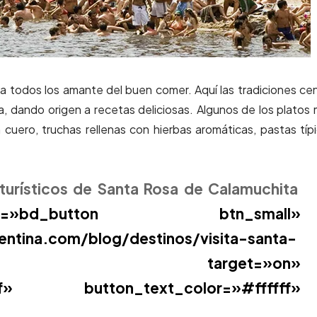
a todos los amante del buen comer. Aquí las tradiciones ce
a, dando origen a recetas deliciosas. Algunos de los platos
 cuero, truchas rellenas con hierbas aromáticas, pastas típ
 turísticos de Santa Rosa de Calamuchita
bd_button btn_small»
entina.com/blog/destinos/visita-santa-
hita.html» target=»on»
6ff» button_text_color=»#ffffff»