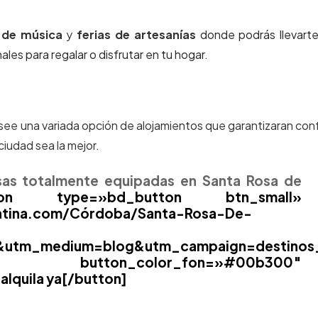
 de música
y
ferias de artesanías
donde podrás llevart
es para regalar o disfrutar en tu hogar.
ee una variada opción de alojamientos que garantizaran con
ciudad sea la mejor.
as totalmente equipadas en Santa Rosa de
pe=»bd_button btn_small»
entina.com/Córdoba/Santa-Rosa-De-
na&utm_medium=blog&utm_campaign=destinos_
ton_color_fon=»#00b300″
alquila ya[/button]