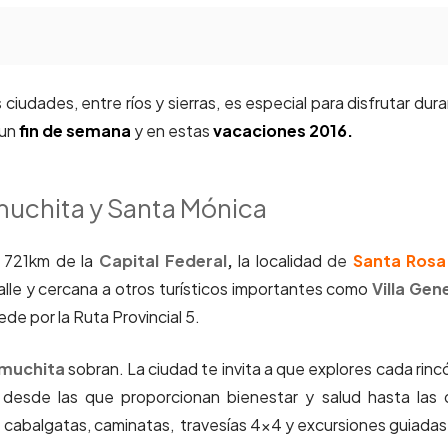
ciudades, entre ríos y sierras, es especial para disfrutar dur
un
fin de semana
y en estas
vacaciones 2016.
uchita y Santa Mónica
a 721km de la
Capital Federal
,
la localidad
de
Santa Rosa
alle y cercana a otros turísticos importantes como
Villa Gen
de por la Ruta Provincial 5.
amuchita
sobran. La ciudad te invita a que explores cada rinc
a, desde las que proporcionan bienestar y salud hasta las
mo: cabalgatas, caminatas, travesías 4×4 y excursiones guiadas