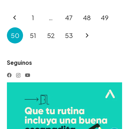
1
…
47
48
49
50
51
52
53
Seguinos