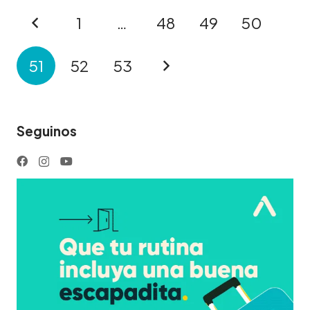
1
…
48
49
50
51
52
53
Seguinos