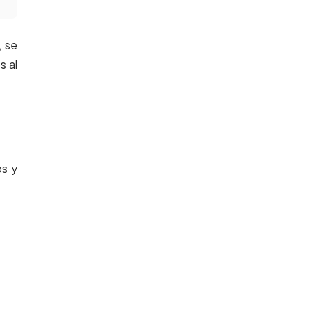
, se
s al
os y