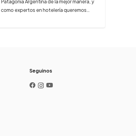
Patagonia Argentina de la mejor manera, y
de inv
como expertos en hotelería queremos…
alojami
inverna
Seguinos