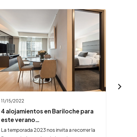
11/15/2022
05/30/
4 alojamientos en Bariloche para
Baril
este verano…
para 
La temporada 2023 nos invita a recorrer la
Si tené