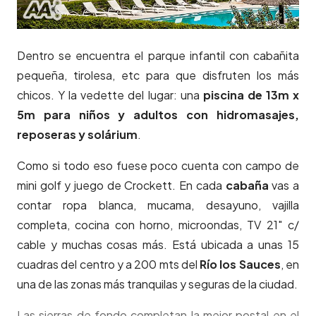
Dentro se encuentra el parque infantil con cabañita
pequeña, tirolesa, etc para que disfruten los más
chicos. Y la vedette del lugar: una
piscina de 13m x
5m para niños y adultos con hidromasajes,
reposeras y solárium
.
Como si todo eso fuese poco cuenta con campo de
mini golf y juego de Crockett. En cada
cabaña
vas a
contar ropa blanca, mucama, desayuno, vajilla
completa, cocina con horno, microondas, TV 21″ c/
cable y muchas cosas más. Está ubicada a unas 15
cuadras del centro y a 200 mts del
Río los Sauces
, en
una de las zonas más tranquilas y seguras de la ciudad.
Las sierras de fondo completan la mejor postal en el