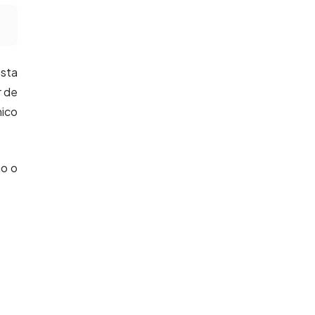
esta
r de
nico
no o