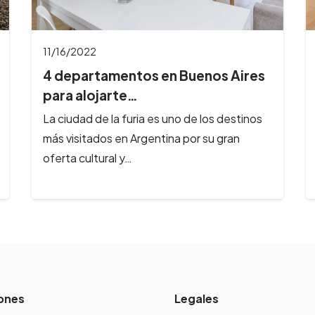
11/15/2022
4 alojamientos en Bariloche para
este verano…
La temporada 2023 nos invita a recorrer la
Patagonia Argentina de la mejor manera, y
como expertos en hotelería queremos…
ones
Legales