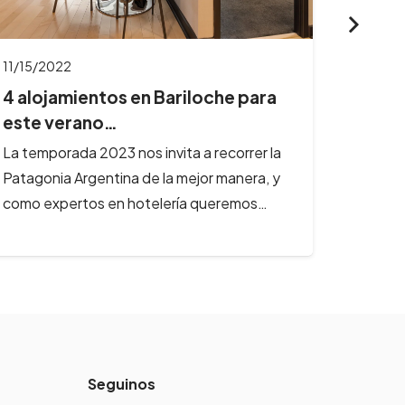
05/30/2022
Bariloche: 3 alojamientos ideales
para tus va…
Si tenés pensado viajar en estas vacaciones
de invierno te acercamos propuestas de
alojamientos en uno de los destinos
invernales…
Seguinos