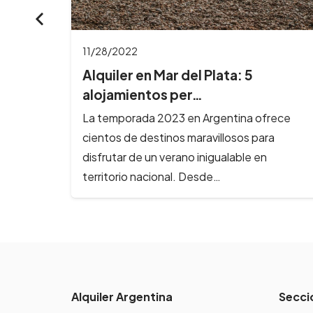
11/16/2022
4 departamentos en Buenos Aires
para alojarte…
rece
La ciudad de la furia es uno de los destinos
a
más visitados en Argentina por su gran
oferta cultural y…
Alquiler Argentina
Secci