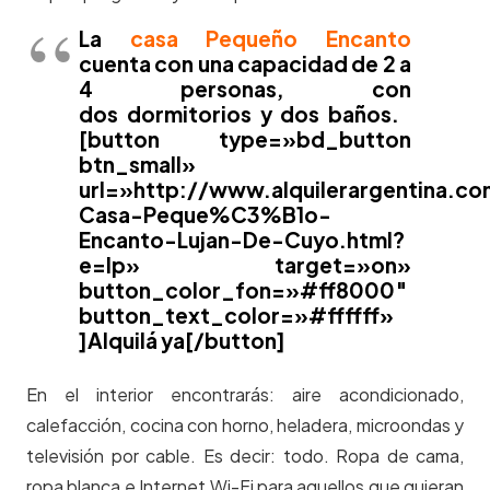
La
casa Pequeño Encanto
cuenta con una capacidad de 2 a
4 personas, con
dos dormitorios y dos baños.
[button type=»bd_button
btn_small»
url=»http://www.alquilerargentina.c
Casa-Peque%C3%B1o-
Encanto-Lujan-De-Cuyo.html?
e=lp» target=»on»
button_color_fon=»#ff8000″
button_text_color=»#ffffff»
]Alquilá ya[/button]
En el interior encontrarás: aire acondicionado,
calefacción, cocina con horno, heladera, microondas y
televisión por cable. Es decir: todo. Ropa de cama,
ropa blanca e Internet Wi-Fi para aquellos que quieran