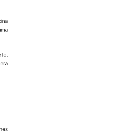
ina
cama
eto,
dera
ones