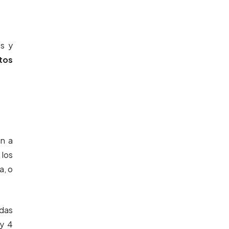
es y
tos
an a
 los
a, o
idas
 y 4