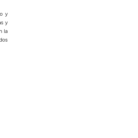
co y
as y
n la
odos