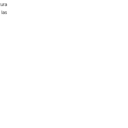
tura
 las