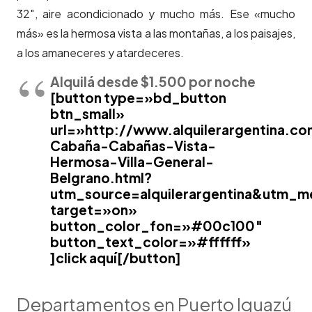
32″, aire acondicionado y mucho más. Ese «mucho
más» es la hermosa vista a las montañas, a los paisajes,
a los amaneceres y atardeceres.
Alquilá desde $1.500 por noche
[button type=»bd_button
btn_small»
url=»http://www.alquilerargentina.c
Cabaña-Cabañas-Vista-
Hermosa-Villa-General-
Belgrano.html?
utm_source=alquilerargentina&utm_m
target=»on»
button_color_fon=»#00c100″
button_text_color=»#ffffff»
]click aquí[/button]
Departamentos en Puerto Iguazú