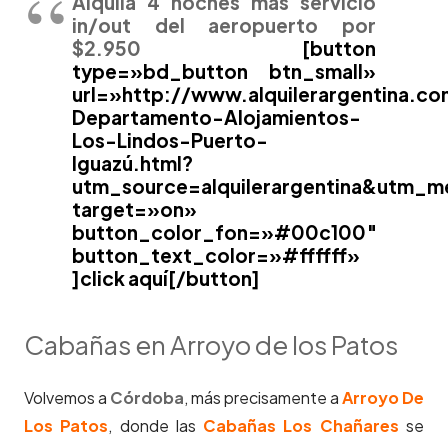
Alquilá 4 noches más servicio
in/out del aeropuerto por
$2.950
[button
type=»bd_button btn_small»
url=»http://www.alquilerargentina.c
Departamento-Alojamientos-
Los-Lindos-Puerto-
Iguazú.html?
utm_source=alquilerargentina&utm_m
target=»on»
button_color_fon=»#00c100″
button_text_color=»#ffffff»
]click aquí[/button]
Cabañas en Arroyo de los Patos
Volvemos a
Córdoba
, más precisamente a
Arroyo De
Los Patos
, donde las
Cabañas Los Chañares
se