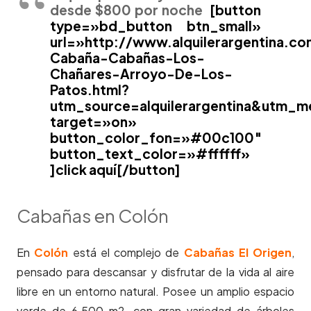
desde $800 por noche
[button
type=»bd_button btn_small»
url=»http://www.alquilerargentina.co
Cabaña-Cabañas-Los-
Chañares-Arroyo-De-Los-
Patos.html?
utm_source=alquilerargentina&utm_
target=»on»
button_color_fon=»#00c100″
button_text_color=»#ffffff»
]click aquí[/button]
Cabañas en Colón
En
Colón
está el complejo de
Cabañas El Origen
,
pensado para descansar y disfrutar de la vida al aire
libre en un entorno natural. Posee un amplio espacio
verde de 6.500 m2, con gran variedad de árboles