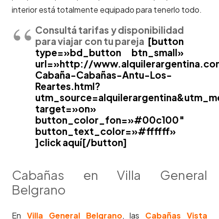
interior está totalmente equipado para tenerlo todo.
Consultá tarifas y disponibilidad
para viajar con tu pareja
[button
type=»bd_button btn_small»
url=»http://www.alquilerargentina.co
Cabaña-Cabañas-Antu-Los-
Reartes.html?
utm_source=alquilerargentina&utm_m
target=»on»
button_color_fon=»#00c100″
button_text_color=»#ffffff»
]click aquí[/button]
Cabañas en Villa General
Belgrano
En
Villa General Belgrano
, las
Cabañas Vista