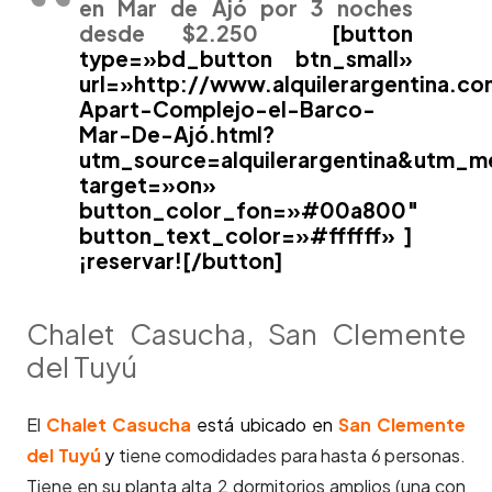
en Mar de Ajó por 3 noches
desde $2.250
[button
type=»bd_button btn_small»
url=»http://www.alquilerargentina.co
Apart-Complejo-el-Barco-
Mar-De-Ajó.html?
utm_source=alquilerargentina&utm_
target=»on»
button_color_fon=»#00a800″
button_text_color=»#ffffff» ]
¡reservar![/button]
Chalet Casucha, San Clemente
del Tuyú
El
C
halet
Casucha
está ubicado en
San Clemente
del Tuyú
y
tiene comodidades para hasta 6 personas.
Tiene en su planta alta 2 dormitorios amplios (una con