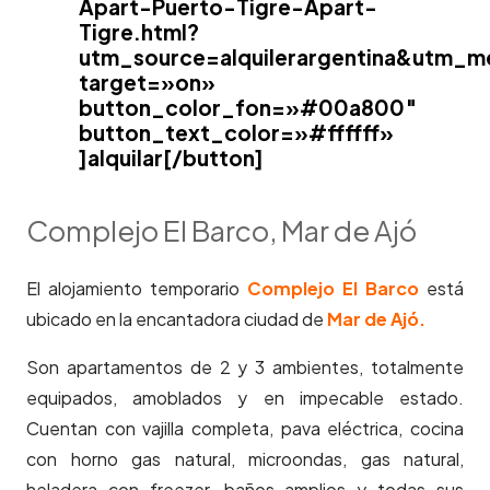
Apart-Puerto-Tigre-Apart-
Tigre.html?
utm_source=alquilerargentina&utm_
target=»on»
button_color_fon=»#00a800″
button_text_color=»#ffffff»
]alquilar[/button]
Complejo El Barco, Mar de Ajó
El alojamiento temporario
Complejo El Barco
está
ubicado en la encantadora ciudad de
Mar de Ajó
.
Son apartamentos de 2 y 3 ambientes, totalmente
equipados, amoblados y en impecable estado.
Cuentan con vajilla completa, pava eléctrica, cocina
con horno gas natural, microondas, gas natural,
heladera con freezer, baños amplios y todas sus