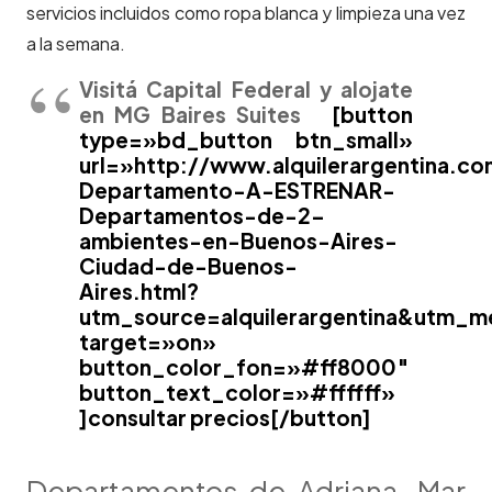
servicios incluidos como ropa blanca y limpieza una vez
a la semana.
Visitá Capital Federal y alojate
en MG Baires Suites
[button
type=»bd_button btn_small»
url=»http://www.alquilerargentina.co
Departamento-A-ESTRENAR-
Departamentos-de-2-
ambientes-en-Buenos-Aires-
Ciudad-de-Buenos-
Aires.html?
utm_source=alquilerargentina&utm_
target=»on»
button_color_fon=»#ff8000″
button_text_color=»#ffffff»
]consultar precios[/button]
Departamentos de Adriana, Mar