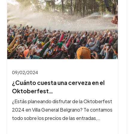
¿Cuántas horas dura el Oktoberfest
y cuál es…
¿Querés aprovechar al máximo tu experiencia
en el Oktoberfest? Te contamos cuánto dura
la fiesta, a qué hora es mejor…
el
erfest
ntamos
…