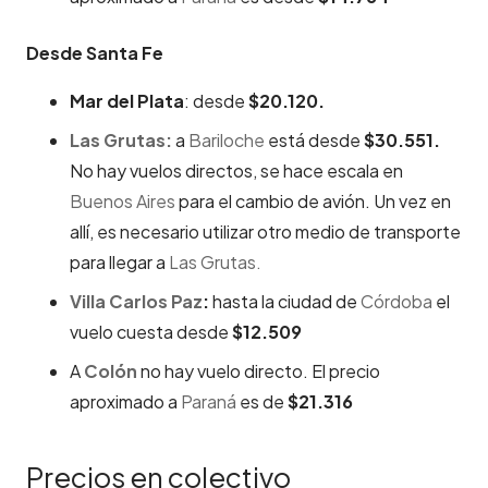
Desde Santa Fe
Mar del Plata
: desde
$20.120.
Las Grutas:
a
Bariloche
está desde
$30.551.
No hay vuelos directos, se hace escala en
Buenos Aires
para el cambio de avión. Un vez en
allí, es necesario utilizar otro medio de transporte
para llegar a
Las Grutas.
Villa Carlos Paz
:
hasta la ciudad de
Córdoba
el
vuelo cuesta desde
$12.509
A
Colón
no hay vuelo directo. El precio
aproximado a
Paraná
es de
$21.316
Precios en colectivo