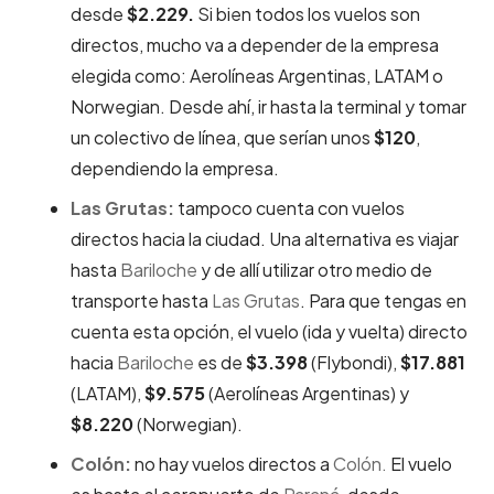
desde
$2.229.
Si bien todos los vuelos son
directos, mucho va a depender de la empresa
elegida como: Aerolíneas Argentinas, LATAM o
Norwegian. Desde ahí, ir hasta la terminal y tomar
un colectivo de línea, que serían unos
$120
,
dependiendo la empresa.
Las Grutas:
tampoco cuenta con vuelos
directos hacia la ciudad. Una alternativa es viajar
hasta
Bariloche
y de allí utilizar otro medio de
transporte hasta
Las Grutas
. Para que tengas en
cuenta esta opción, el vuelo (ida y vuelta) directo
hacia
Bariloche
es de
$3.398
(Flybondi),
$17.881
(LATAM),
$9.575
(Aerolíneas Argentinas) y
$8.220
(Norwegian).
Colón:
no hay vuelos directos a
Colón.
El vuelo