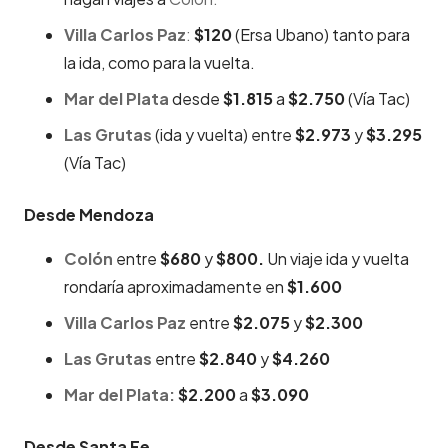
Villa Carlos Paz
:
$120
(Ersa Ubano) tanto para
la ida, como para la vuelta.
Mar del Plata
desde
$1.815
a
$2.750
(Vía Tac)
Las Grutas
(ida y vuelta) entre
$2.973
y
$3.295
(Vía Tac)
Desde Mendoza
Colón
entre
$680
y
$800.
Un viaje ida y vuelta
rondaría aproximadamente en
$1.600
Villa Carlos Paz
entre
$2.075
y
$2.300
Las Grutas
entre
$2.840
y
$4.260
Mar del Plata:
$2.200
a
$3.090
Desde Santa Fe