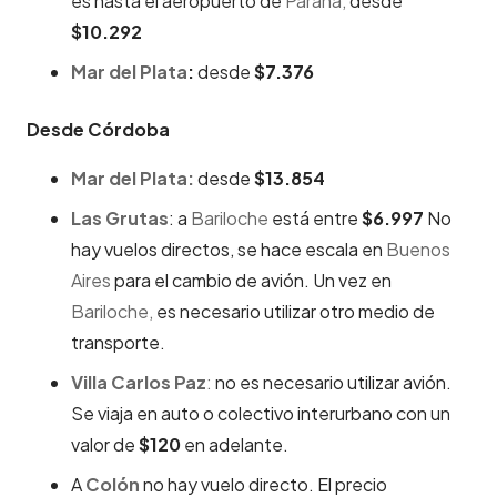
es hasta el aeropuerto de
Paraná,
desde
$10.292
Mar del Plata
:
desde
$7.376
Desde Córdoba
Mar del Plata:
desde
$13.854
Las Grutas
: a
Bariloche
está entre
$6.997
No
hay vuelos directos, se hace escala en
Buenos
Aires
para el cambio de avión. Un vez en
Bariloche,
es necesario utilizar otro medio de
transporte.
Villa Carlos Paz
:
no es necesario utilizar avión.
Se viaja en auto o colectivo interurbano con un
valor de
$120
en adelante.
A
Colón
no hay vuelo directo. El precio