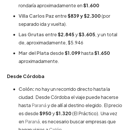
rondaría aproximadamente en
$1.600
Villa Carlos Paz
entre
$839 y $2.300
(por
separado ida y vuelta).
Las Grutas
entre
$2.845
y
$3.605
, y un total
de, aproximadamente, $5.946
Mar del Plata
desde
$1.099
hasta
$1.650
aproximadamente.
Desde Córdoba
Colón
:
no hay un recorrido directo hasta la
ciudad. Desde Córdoba el viaje puede hacerse
hasta
Paraná
y de allí al destino elegido. El precio
es desde
$950
y
$1.320
(El Práctico). Una vez
en
Paraná,
es necesario buscar empresas que
hagan viajes a
Colón.