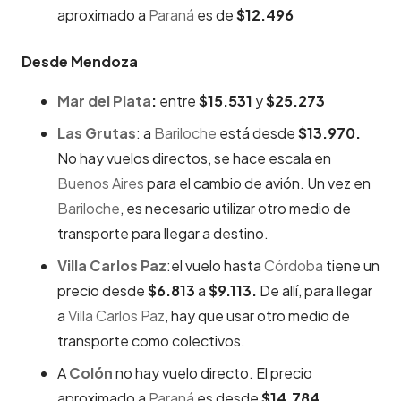
aproximado a
Paraná
es de
$12.496
Desde Mendoza
Mar del Plata
:
entre
$15.531
y
$25.273
Las Grutas
: a
Bariloche
está desde
$13.970.
No hay vuelos directos, se hace escala en
Buenos Aires
para el cambio de avión. Un vez en
Bariloche
, es necesario utilizar otro medio de
transporte para llegar a destino.
Villa Carlos Paz
:el vuelo hasta
Córdoba
tiene un
precio desde
$6.813
a
$9.113.
De allí, para llegar
a
Villa Carlos Paz
, hay que usar otro medio de
transporte como colectivos.
A
Colón
no hay vuelo directo. El precio
aproximado a
Paraná
es desde
$14.784