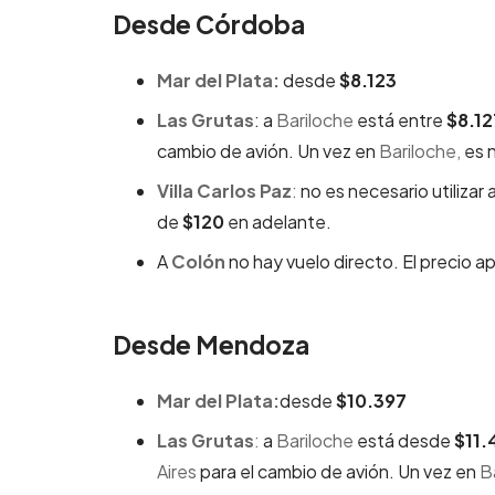
Desde Córdoba
Mar del Plata:
desde
$8.123
Las Grutas
: a
Bariloche
está entre
$8.1
cambio de avión. Un vez en
Bariloche,
es n
Villa Carlos Paz
:
no es necesario utilizar 
de
$120
en adelante.
A
Colón
no hay vuelo directo. El precio a
Desde Mendoza
Mar del Plata:
desde
$10.397
Las Grutas
:
a
Bariloche
está desde
$11.
Aires
para el cambio de avión. Un vez en
B