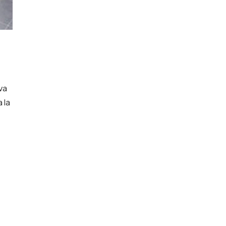
va
 la