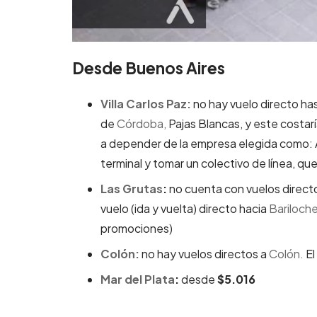
Desde Buenos Aires
Villa Carlos Paz:
no hay vuelo directo has
de
Córdoba,
Pajas Blancas, y este costa
a depender de la empresa elegida como: A
terminal y tomar un colectivo de línea, qu
Las Grutas
:
no cuenta con vuelos directo
vuelo (ida y vuelta) directo hacia
Barilo
c
h
promociones)
Colón:
no hay vuelos directos a
Colón
.
El
Mar del Plata
:
desde
$5.016