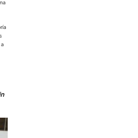
ama
ría
s
 a
in