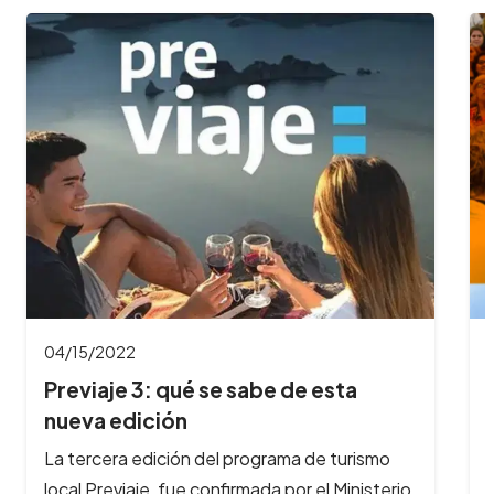
2
04/04/2022
 3: qué se sabe de esta
Se viene el F
dición
Peperina en
 edición del programa de turismo
En Semana Santa, 
aje, fue confirmada por el Ministerio
Festival Gastro