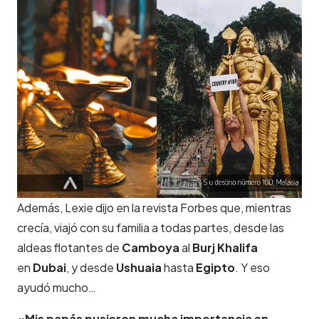
Además, Lexie dijo en la revista Forbes que, mientras
crecía, viajó con su familia a todas partes, desde las
aldeas flotantes de
Camboya
al
Burj Khalifa
en
Dubai
, y desde
Ushuaia
hasta
Egipto
. Y eso
ayudó mucho…
«Mis papás pusieron mucha importancia en