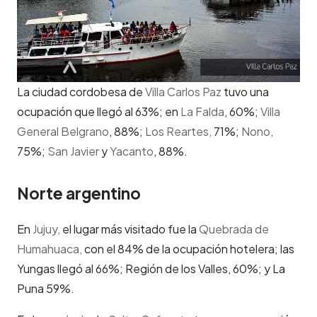
La ciudad cordobesa de
Villa Carlos Paz
tuvo una
ocupación que llegó al 63%; en
La Falda
, 60%;
Villa
General Belgrano
, 88%;
Los Reartes,
71%;
Nono,
75%;
San Javier
y
Yacanto
, 88%.
Norte argentino
En
Jujuy,
el lugar más visitado fue la
Quebrada de
Humahuaca,
con el 84% de la ocupación hotelera; las
Yungas llegó al 66%; Región de los Valles, 60%; y La
Puna 59%.