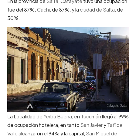
En la provincia de
Salta, Cafayate
tuvo una ocupación
fue del 87%;
Cachi,
de 87%, y la
ciudad de Salta,
de
50%.
La Localidad de
Yerba Buena
, en
Tucumán
llegó al 99%
de ocupación hotelera, en tanto
San Javier
y
Tafí del
Valle
alcanzaron el 94% y la capital,
San Miguel de