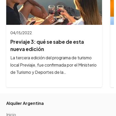
/15/2022
04/04/2
eviaje 3: qué se sabe de esta
Se vien
eva edición
Peperi
 tercera edición del programa de turismo
En Semana
al Previaje, fue confirmada por el Ministerio
Festival
 Turismo y Deportes de la…
interior d
Alquiler Argentina
Inicio