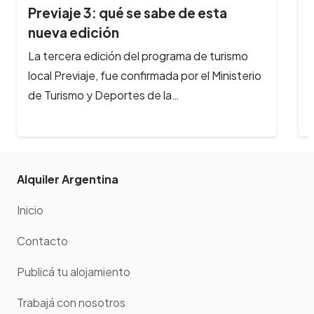
 se sabe de esta
Se viene el Festiva
Peperina en…
 del programa de turismo
En Semana Santa, llega a 
confirmada por el Ministerio
Festival Gastronómicomá
rtes de la…
interior del país. Del 14 a
Alquiler Argentina
Inicio
Contacto
Publicá tu alojamiento
Trabajá con nosotros