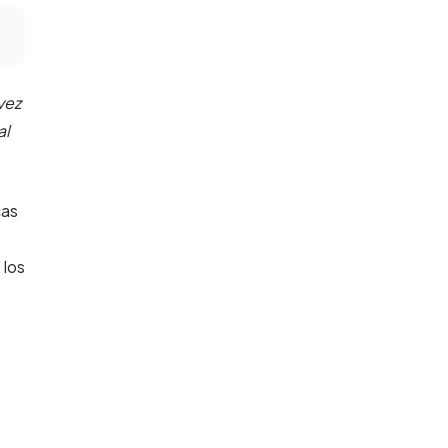
vez
al
cas
 los