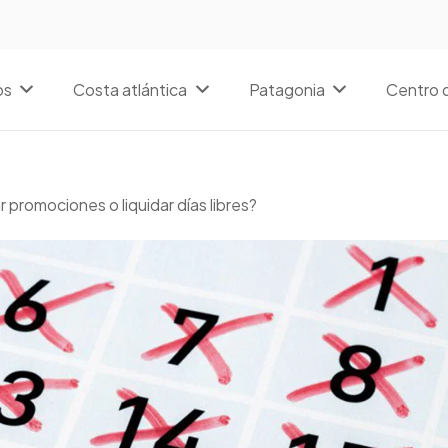
os
Costa atlántica
Patagonia
Centro d
promociones o liquidar días libres?