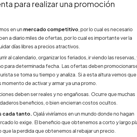
nta para realizar una promoción
imos en un
mercado competitivo
, por lo cual es necesario
en a diario miles de ofertas, por lo cual es importante ver la
dar días libres a precios atractivos.
rrir al calendario, organizar los feriados, ir viendo las reservas,
romo para determinada fecha. Las ofertas deben promocionars
urista se toma su tiempo y analiza. Si a esta altura vemos que
es momento de activar y armar ya una promo.
iones deben ser reales y no engañosas. Ocurre que muchas
aderos beneficios, o bien encierran costos ocultos.
s cada tanto.
Ojalá viviríamos en un mundo donde no hagan
ercado lo exige. El beneficio que obtenemos a corto y largo p
o que la perdida que obtenemos al rebajar un precio.