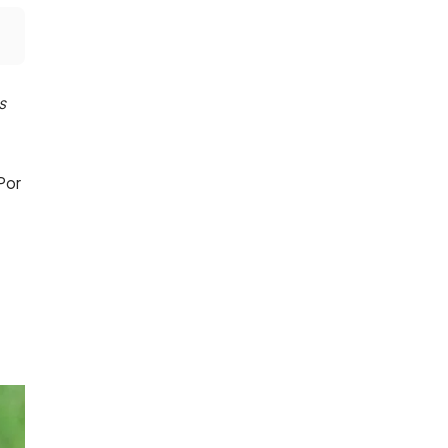
s
Por