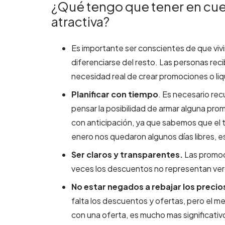
¿Qué tengo que tener en cue
atractiva?
Es importante ser conscientes de que viv
diferenciarse del resto. Las personas recib
necesidad real de crear promociones o liqui
Planificar con tiempo
. Es necesario recu
pensar la posibilidad de armar alguna p
con anticipación, ya que sabemos que el t
enero nos quedaron algunos días libres, 
Ser claros y transparentes.
Las promoc
veces los descuentos no representan verd
No estar negados a rebajar los precio
falta los descuentos y ofertas, pero el m
con una oferta, es mucho mas significativ